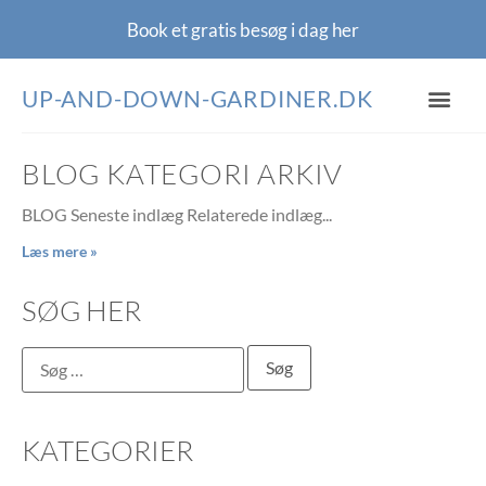
Book et gratis besøg i dag
her
UP-AND-DOWN-GARDINER.DK
BLOG
GARDIN BLOG
OM / KONTAKT
BLOG KATEGORI ARKIV
BLOG Seneste indlæg Relaterede indlæg
Læs mere »
SØG HER
KATEGORIER