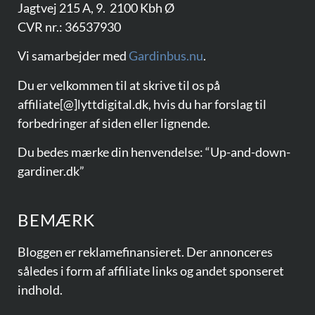
Jagtvej 215 A, 9. 2100 Kbh Ø
CVR nr.: 36537930
Vi samarbejder med
Gardinbus.nu
.
Du er velkommen til at skrive til os på
affiliate[@]lyttdigital.dk, hvis du har forslag til
forbedringer af siden eller lignende.
Du bedes mærke din henvendelse: “Up-and-down-
gardiner.dk”
BEMÆRK
Bloggen er reklamefinansieret. Der annonceres
således i form af affiliate links og andet sponseret
indhold.