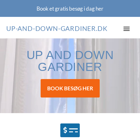
Book et gratis besøg i dag
her
UP-AND-DOWN-GARDINER.DK
GARDIN BLOG
OM / KONTAKT
UP AND DOWN
GARDINER
BOOK BESØG HER